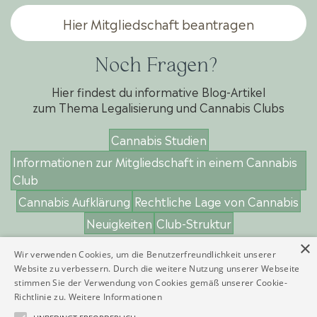
Hier Mitgliedschaft beantragen
Noch Fragen?
Hier findest du informative Blog-Artikel
zum Thema Legalisierung und Cannabis Clubs
Cannabis Studien
Informationen zur Mitgliedschaft in einem Cannabis
Club
Cannabis Aufklärung
Rechtliche Lage von Cannabis
Neuigkeiten
Club-Struktur
×
Wir verwenden Cookies, um die Benutzerfreundlichkeit unserer
Website zu verbessern. Durch die weitere Nutzung unserer Webseite
stimmen Sie der Verwendung von Cookies gemäß unserer Cookie-
Home
Mitglied werden
Warum Cantura
Blog
Richtlinie zu.
Weitere Informationen